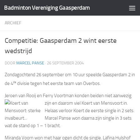
Badminton Vereniging Gaasperdam
Doorgaan naar inhoud
ARCHIEF
Competitie: Gaasperdam 2 wint eerste
wedstrijd
DOOR
MARCEL PANSE
·
26 SEPTEMBER 2004
Zondagochtend 26 september om 10 uur speelde Gaasperdam 2 in
de
de 4
divisie tegen het eerste team van Overbos.
Jeroen van Rooij en Ferry Voortman konden beiden niet aanwezig
zijn en daarom viel Koert van Mensvoort in.
Helaas verloor Koert de eerste single in 2 sets.
Marcel Panse won daarna zijn single in 3 sets
wat de stand op 1 – 1 bracht.
Miranda Voorn won met haar ogen dicht de single. Lafina Hulshof