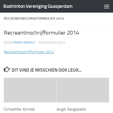
Badminton Vereniging Gaasperdam
Doorgaan naar inhoud
RECREANTINSCHRIJFFORMULIER 2014
RecreantInschrijfformulier 2014
DOOR
FERRY ANHOLT
·
10 AUGUSTUS 2014
RecreantInschrijfformulier 2014
DIT VIND JE MISSCHIEN OOK LEUK...
Competitie: Korneel
Jeugd: Aangepaste