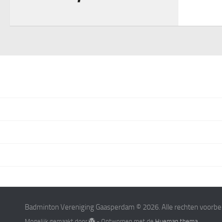
Badminton Vereniging Gaasperdam © 2026. Alle rechten voorb
Mogelijk gemaakt door
- Ontworpen met de
Hueman thema