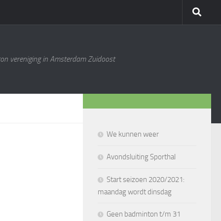
ton vereniging in Amsterdam Zuidoost
We kunnen weer
Avondsluiting Sporthal
Start seizoen 2020/2021:
maandag wordt dinsdag
Geen badminton t/m 31