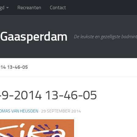
gd
Recreanten
Contact
g Gaasperdam
De leukste en gezelligste badmin
14 13-46-05
-9-2014 13-46-05
OMAS VAN HEUSDEN
·
29 SEPTEMBER 2014