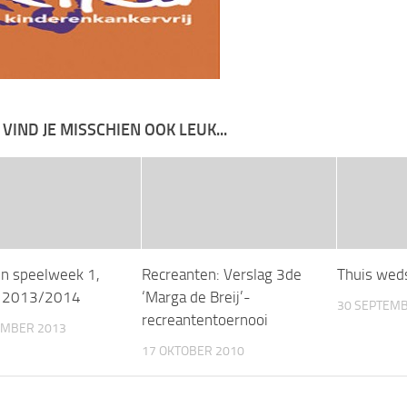
 VIND JE MISSCHIEN OOK LEUK...
en speelweek 1,
Recreanten: Verslag 3de
Thuis weds
n 2013/2014
‘Marga de Breij’-
30 SEPTEMB
recreantentoernooi
EMBER 2013
17 OKTOBER 2010