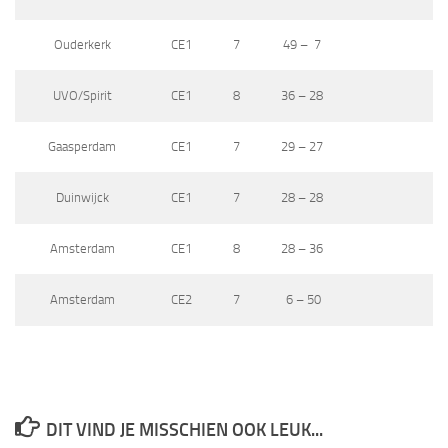
Ouderkerk
CE1
7
49 – 7
UVO/Spirit
CE1
8
36 – 28
Gaasperdam
CE1
7
29 – 27
Duinwijck
CE1
7
28 – 28
Amsterdam
CE1
8
28 – 36
Amsterdam
CE2
7
6 – 50
DIT VIND JE MISSCHIEN OOK LEUK...