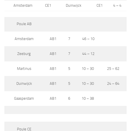
Amsterdam
CE1
Duinwijck
CE1
4 – 4
Poule AB
Amsterdam
AB1
7
46 – 10
Zeeburg
AB1
7
44 – 12
Martinus
AB1
5
10 – 30
25 – 62
Duinwijck
AB1
5
10 – 30
24 – 64
Gaasperdam
AB1
6
10 – 38
Poule CE