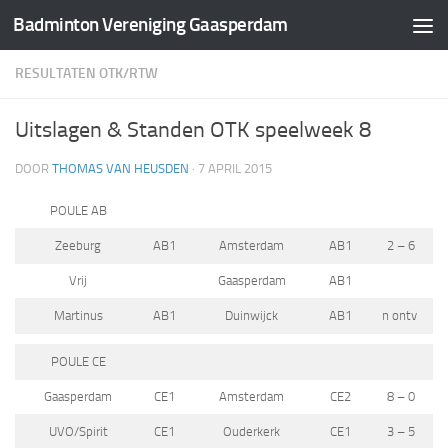
Badminton Vereniging Gaasperdam
Doorgaan naar inhoud
RESULTATEN OTK/RTW
Uitslagen & Standen OTK speelweek 8
DOOR
THOMAS VAN HEUSDEN
·
7 APRIL 2015
POULE AB
Zeeburg
AB1
Amsterdam
AB1
2 – 6
Vrij
Gaasperdam
AB1
Martinus
AB1
Duinwijck
AB1
n ontv
POULE CE
Gaasperdam
CE1
Amsterdam
CE2
8 – 0
UVO/Spirit
CE1
Ouderkerk
CE1
3 – 5