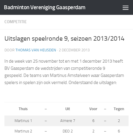
Badminton Vereniging Gaasperdam
Doorgaan naar inhoud
COMPETITIE
Uitslagen speelronde 9, seizoen 2013/2014
DOOR
THOMAS VAN HEUSDEN
·
2 DECEMBER 2013
In de week van 25 november tot en met 1 december 2013 heeft
BV Gaasperdam de wedstrijden van competitieronde 9
gespeeld. De teams van Martinus Amstelveen waar Gaasperdam
spelers in spelen zijn ook vermeld. Onderstaand de uitslagen:
Thuis
–
Uit
Voor
–
Tegen
Martinus 1
–
Almere 7
6
–
2
Martinus 2
–
DEO 2
2
–
6