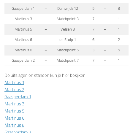
Gaasperdam 1
–
Duinwijck 12
5
–
3
Martinus 3
–
Matchpoint 3
7
–
1
Martinus 5
–
Velsen 3
7
–
1
Martinus 6
–
de Stolp 1
6
–
2
Martinus 8
–
Matchpoint 5
3
–
5
Gaasperdam 2
–
Matchpoint 7
7
–
1
De uitslagen en standen kun je hier bekijken:
Martinus 1
Martinus 2
Gaasperdam 1
Martinus 3
Martinus 5
Martinus 6
Martinus 8
Gaasperdam 2