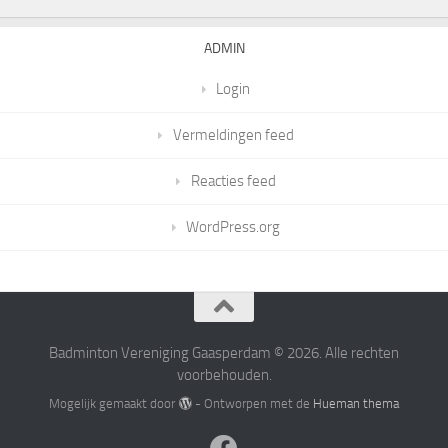
ADMIN
Login
Vermeldingen feed
Reacties feed
WordPress.org
Badminton Vereniging Gaasperdam © 2026. Alle rechten
voorbehouden.
Mogelijk gemaakt door
- Ontworpen met de
Hueman thema