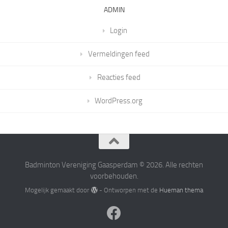
ADMIN
Login
Vermeldingen feed
Reacties feed
WordPress.org
Badminton Vereniging Gaasperdam © 2026. Alle rechten
voorbehouden.
Mogelijk gemaakt door
- Ontworpen met de
Hueman thema