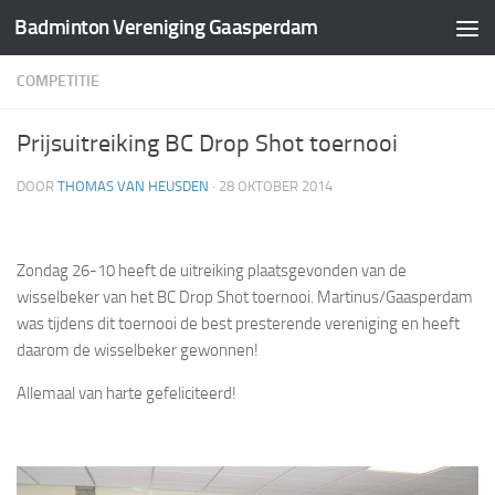
Badminton Vereniging Gaasperdam
Doorgaan naar inhoud
COMPETITIE
Prijsuitreiking BC Drop Shot toernooi
DOOR
THOMAS VAN HEUSDEN
·
28 OKTOBER 2014
Zondag 26-10 heeft de uitreiking plaatsgevonden van de
wisselbeker van het BC Drop Shot toernooi. Martinus/Gaasperdam
was tijdens dit toernooi de best presterende vereniging en heeft
daarom de wisselbeker gewonnen!
Allemaal van harte gefeliciteerd!