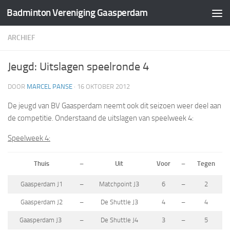
Badminton Vereniging Gaasperdam
Doorgaan naar inhoud
ARCHIEF
Jeugd: Uitslagen speelronde 4
DOOR
MARCEL PANSE
·
16 OKTOBER 2012
De jeugd van BV Gaasperdam neemt ook dit seizoen weer deel aan
de competitie. Onderstaand de uitslagen van speelweek 4:
Speelweek 4:
Thuis
–
Uit
Voor
–
Tegen
Gaasperdam J1
–
Matchpoint J3
6
–
2
Gaasperdam J2
–
De Shuttle J3
4
–
4
Gaasperdam J3
–
De Shuttle J4
3
–
5