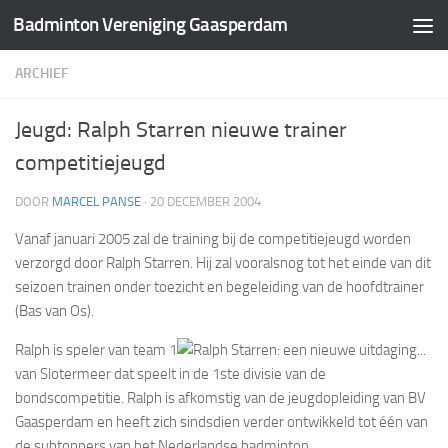
Badminton Vereniging Gaasperdam
Doorgaan naar inhoud
ARCHIEF
Jeugd: Ralph Starren nieuwe trainer
competitiejeugd
DOOR
MARCEL PANSE
·
20 DECEMBER 2004
Vanaf januari 2005 zal de training bij de competitiejeugd worden
verzorgd door Ralph Starren. Hij zal vooralsnog tot het einde van dit
seizoen trainen onder toezicht en begeleiding van de hoofdtrainer
(Bas van Os).
Ralph is speler van team 1
van Slotermeer dat speelt in de 1ste divisie van de
bondscompetitie. Ralph is afkomstig van de jeugdopleiding van BV
Gaasperdam en heeft zich sindsdien verder ontwikkeld tot één van
de subtoppers van het Nederlandse badminton.