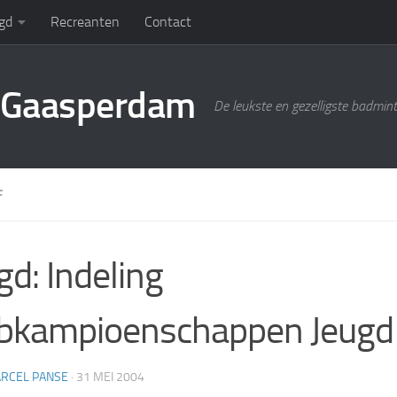
gd
Recreanten
Contact
g Gaasperdam
De leukste en gezelligste badmin
F
gd: Indeling
ubkampioenschappen Jeugd
RCEL PANSE
·
31 MEI 2004