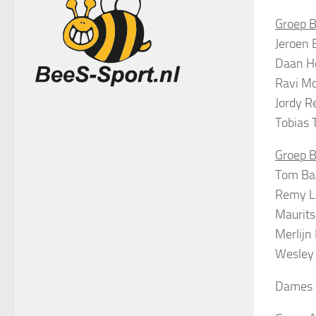
Groep B
Jeroen 
Daan He
Ravi M
Jordy R
Tobias 
Groep B
Tom Ba
Remy L
Maurits
Merlijn
Wesley
Dames 