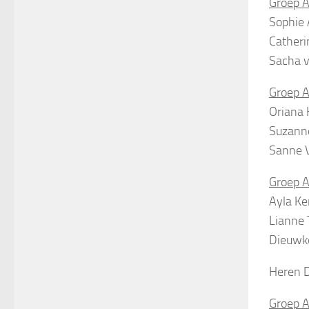
Groep A
Sophie 
Catheri
Sacha 
Groep A
Oriana 
Suzann
Sanne 
Groep A
Ayla K
Lianne 
Dieuwke
Heren 
Groep 