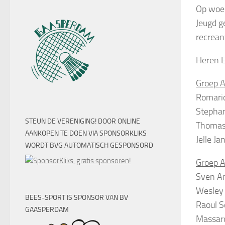
Op woen
Jeugd g
recrean
Heren E
Groep A
Romari
Stephan
STEUN DE VERENIGING! DOOR ONLINE
Thomas
AANKOPEN TE DOEN VIA SPONSORKLIKS
Jelle Ja
WORDT BVG AUTOMATISCH GESPONSORD
Groep A
Sven A
Wesley
BEES-SPORT IS SPONSOR VAN BV
Raoul 
GAASPERDAM
Massar