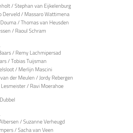
holt / Stephan van Eijkelenburg
o Derveld / Massaro Wattimena
 Douma / Thomas van Heusden
anssen / Raoul Schram
B
Baars / Remy Lachmipersad
rs / Tobias Tuijsman
lsloot / Merlijn Mascini
van der Meulen / Jordy Rebergen
 Lesmeister / Ravi Moerahoe
Dubbel
A
Albersen / Suzanne Verheugd
mpers / Sacha van Veen