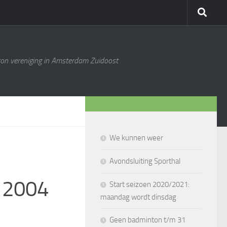
ton vereniging in Amsterdam Zuidoost
We kunnen weer
Avondsluiting Sporthal
 2004
Start seizoen 2020/2021:
maandag wordt dinsdag
Geen badminton t/m 31