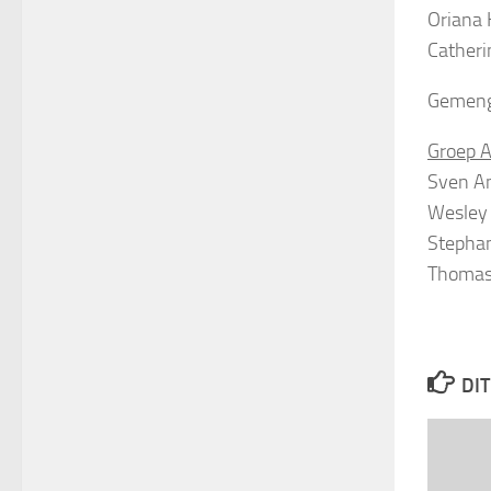
Oriana 
Catheri
Gemeng
Groep 
Sven An
Wesley 
Stephan
Thomas
DIT