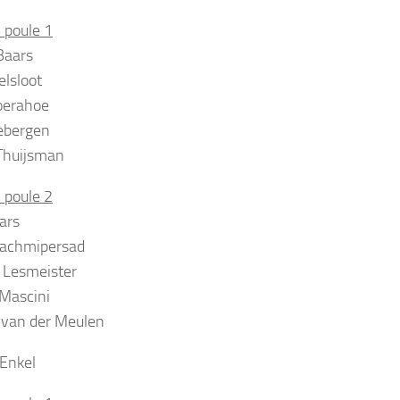
 poule 1
Baars
lsloot
oerahoe
ebergen
Thuijsman
 poule 2
ars
achmipersad
 Lesmeister
 Mascini
 van der Meulen
Enkel