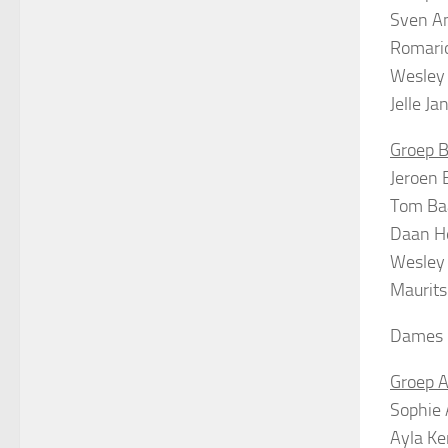
Sven An
Romari
Wesley
Jelle J
Groep 
Jeroen 
Tom Baa
Daan He
Wesley 
Maurits
Dames 
Groep 
Sophie 
Ayla Ke