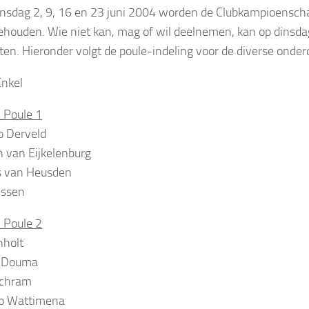
sdag 2, 9, 16 en 23 juni 2004 worden de Clubkampioensch
ehouden. Wie niet kan, mag of wil deelnemen, kan op dinsdag
ten. Hieronder volgt de poule-indeling voor de diverse onde
nkel
 Poule 1
o Derveld
 van Eijkelenburg
 van Heusden
nssen
 Poule 2
nholt
 Douma
Schram
o Wattimena