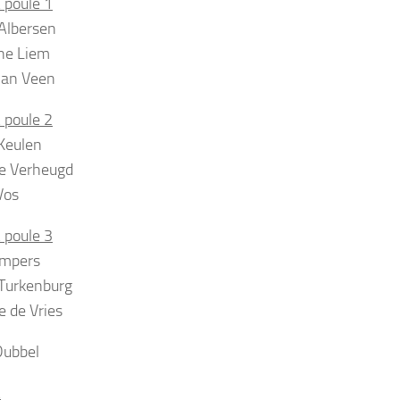
 poule 1
Albersen
ne Liem
van Veen
 poule 2
Keulen
e Verheugd
Vos
 poule 3
empers
Turkenburg
 de Vries
Dubbel
A