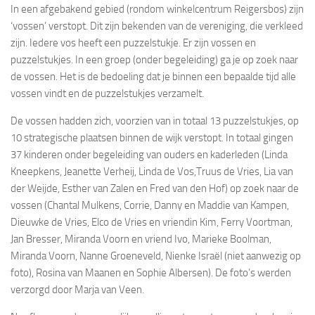
In een afgebakend gebied (rondom winkelcentrum Reigersbos) zijn
‘vossen’ verstopt. Dit zijn bekenden van de vereniging, die verkleed
zijn. Iedere vos heeft een puzzelstukje. Er zijn vossen en
puzzelstukjes. In een groep (onder begeleiding) ga je op zoek naar
de vossen. Het is de bedoeling dat je binnen een bepaalde tijd alle
vossen vindt en de puzzelstukjes verzamelt.
De vossen hadden zich, voorzien van in totaal 13 puzzelstukjes, op
10 strategische plaatsen binnen de wijk verstopt. In totaal gingen
37 kinderen onder begeleiding van ouders en kaderleden (Linda
Kneepkens, Jeanette Verheij, Linda de Vos,Truus de Vries, Lia van
der Weijde, Esther van Zalen en Fred van den Hof) op zoek naar de
vossen (Chantal Mulkens, Corrie, Danny en Maddie van Kampen,
Dieuwke de Vries, Elco de Vries en vriendin Kim, Ferry Voortman,
Jan Bresser, Miranda Voorn en vriend Ivo, Marieke Boolman,
Miranda Voorn, Nanne Groeneveld, Nienke Israël (niet aanwezig op
foto), Rosina van Maanen en Sophie Albersen). De foto’s werden
verzorgd door Marja van Veen.