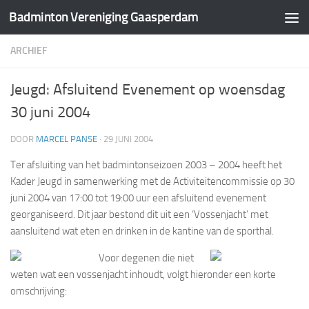
Badminton Vereniging Gaasperdam
Doorgaan naar inhoud
ARCHIEF
Jeugd: Afsluitend Evenement op woensdag
30 juni 2004
DOOR
MARCEL PANSE
·
29 JUNI 2004
Ter afsluiting van het badmintonseizoen 2003 – 2004 heeft het
Kader Jeugd in samenwerking met de Activiteitencommissie op 30
juni 2004 van 17:00 tot 19:00 uur een afsluitend evenement
georganiseerd. Dit jaar bestond dit uit een ‘Vossenjacht’ met
aansluitend wat eten en drinken in de kantine van de sporthal.
Voor degenen die niet
weten wat een vossenjacht inhoudt, volgt hieronder een korte
omschrijving: