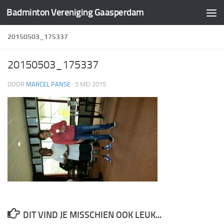
Badminton Vereniging Gaasperdam
Doorgaan naar inhoud
20150503_175337
20150503_175337
DOOR
MARCEL PANSE
·
5 MEI 2015
DIT VIND JE MISSCHIEN OOK LEUK...