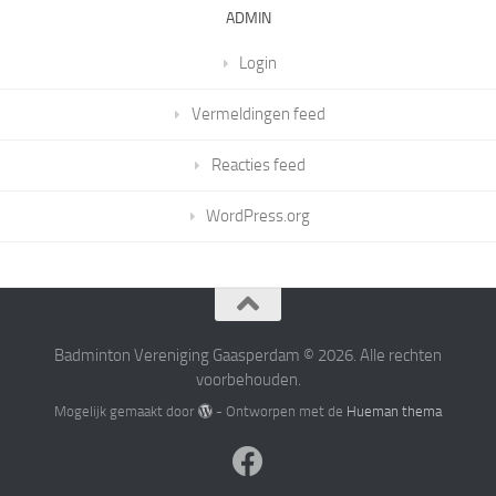
ADMIN
Login
Vermeldingen feed
Reacties feed
WordPress.org
Badminton Vereniging Gaasperdam © 2026. Alle rechten
voorbehouden.
Mogelijk gemaakt door
- Ontworpen met de
Hueman thema