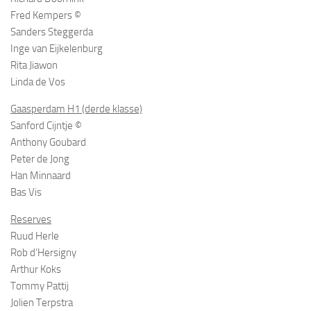
Fred Kempers ©
Sanders Steggerda
Inge van Eijkelenburg
Rita Jiawon
Linda de Vos
Gaasperdam H1 (derde klasse)
Sanford Cijntje ©
Anthony Goubard
Peter de Jong
Han Minnaard
Bas Vis
Reserves
Ruud Herle
Rob d’Hersigny
Arthur Koks
Tommy Pattij
Jolien Terpstra