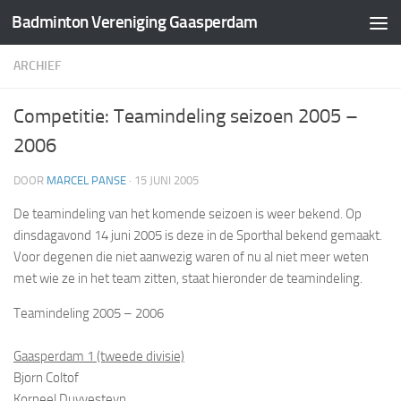
Badminton Vereniging Gaasperdam
Doorgaan naar inhoud
ARCHIEF
Competitie: Teamindeling seizoen 2005 –
2006
DOOR
MARCEL PANSE
·
15 JUNI 2005
De teamindeling van het komende seizoen is weer bekend. Op
dinsdagavond 14 juni 2005 is deze in de Sporthal bekend gemaakt.
Voor degenen die niet aanwezig waren of nu al niet meer weten
met wie ze in het team zitten, staat hieronder de teamindeling.
Teamindeling 2005 – 2006
Gaasperdam 1 (tweede divisie)
Bjorn Coltof
Korneel Duyvesteyn