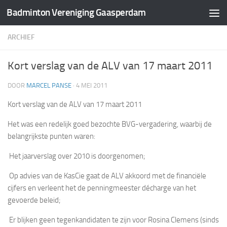
Badminton Vereniging Gaasperdam
Doorgaan naar inhoud
ARCHIEF
Kort verslag van de ALV van 17 maart 2011
DOOR
MARCEL PANSE
·
4 MEI 2011
Kort verslag van de ALV van 17 maart 2011
Het was een redelijk goed bezochte BVG-vergadering, waarbij de
belangrijkste punten waren:
 Het jaarverslag over 2010 is doorgenomen;
 Op advies van de KasCie gaat de ALV akkoord met de financiële
cijfers en verleent het de penningmeester décharge van het
gevoerde beleid;
 Er blijken geen tegenkandidaten te zijn voor Rosina Clemens (sinds